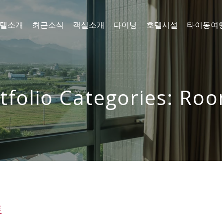
텔소개
최근소식
객실소개
다이닝
호텔시설
타이동여
tfolio Categories: Ro
트