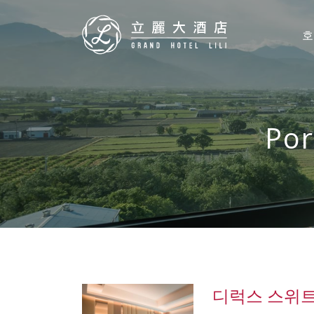
호
Por
디럭스 스위