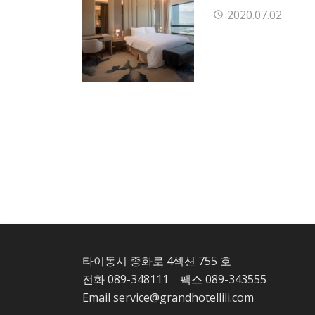
2020.07.02
타이동시 종화로 4섹션 755 호
전화
089-348111
팩스 089-343555
Email
service@grandhotellili.com