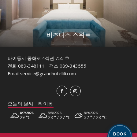
비즈니스 스위트
타이동시 종화로 4섹션 755 호
전화
089-348111
팩스 089-343555
Email
service@grandhotellili.com
오늘의 날씨 타이동
8/7/2026
8/8/2026
8/9/2026
29 °
C
28 °
27 °
C
32 °
28 °
C
8/10/2026
33 °
28 °
C
BOOK