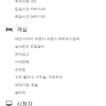
투숙인원: 4인
입실시간: PM15:00
퇴실시간: AM11:00
객실
대만 더타이 브랜드-프랑스 매트릭스침대
실내온도 조절설비
전자금고
시내전화
손전등
구두 클리너, 구두솔, 구둣주걱
세탁가방, 옷솔
슬리퍼
시청각