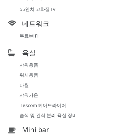
55인치 고화질TV
네트워크
무료WIFI
욕실
샤워용품
워시용품
타월
샤워가운
Tescom 헤어드라이어
습식 및 건식 분리 욕실 장비
Mini bar