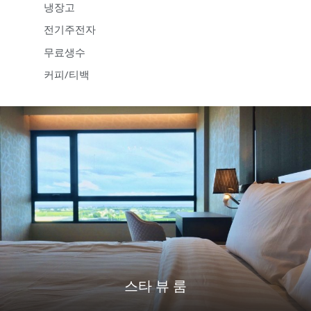
냉장고
전기주전자
무료생수
커피/티백
스타 뷰 룸