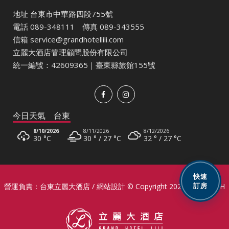
地址 台東市中華路四段755號
電話
089-348111
傳真 089-343555
信箱
service@grandhotellili.com
立麗大酒店管理顧問股份有限公司
統一編號：42609365｜臺東縣旅館155號
今日天氣 台東
8/10/2026
8/11/2026
8/12/2026
30 °
C
30 °
27 °
C
32 °
27 °
C
8/13/2026
31 °
27 °
C
快速
營運負責：台東立麗大酒店 / 網站設計 © Copyright 2020,
SUREHIGH
訂房